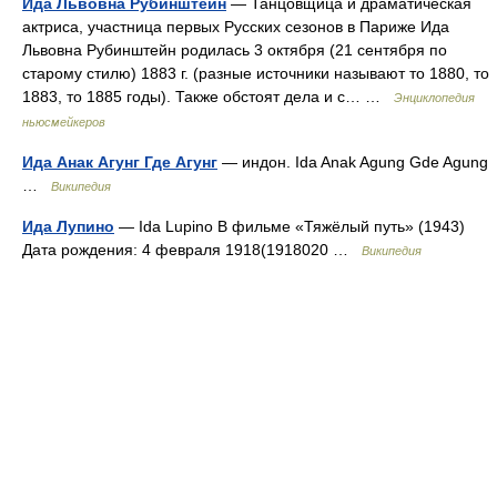
Ида Львовна Рубинштейн
— Танцовщица и драматическая
актриса, участница первых Русских сезонов в Париже Ида
Львовна Рубинштейн родилась 3 октября (21 сентября по
старому стилю) 1883 г. (разные источники называют то 1880, то
1883, то 1885 годы). Также обстоят дела и с… …
Энциклопедия
ньюсмейкеров
Ида Анак Агунг Где Агунг
— индон. Ida Anak Agung Gde Agung
…
Википедия
Ида Лупино
— Ida Lupino В фильме «Тяжёлый путь» (1943)
Дата рождения: 4 февраля 1918(1918020 …
Википедия