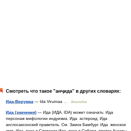
Смотреть что такое "анҷида" в других словарях:
Ида-Вирумаа
— Ida Virumaa …
Википедия
Ида (значения)
— Ида (ИДА, IDA) может означать: Ида
персонаж мифологии индуизма. Ида астероид. Ида
англосаксонский правитель. См. Замок Бамбург. Ида женское
имя. Ида река в Словакии Ида река в Сибири, приток Ангары.