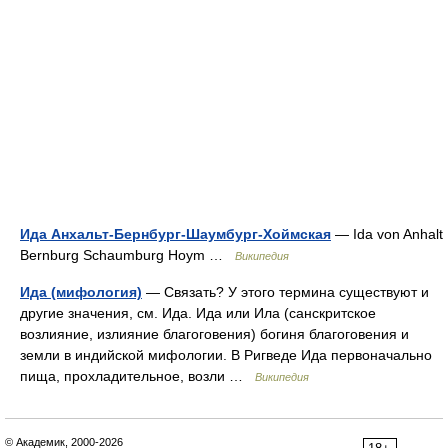
Ида Анхальт-Бернбург-Шаумбург-Хоймская
— Ida von Anhalt
Bernburg Schaumburg Hoym …
Википедия
Ида (мифология)
— Связать? У этого термина существуют и
другие значения, см. Ида. Ида или Ила (санскритское
возлияние, излияние благоговения) богиня благоговения и
земли в индийской мифологии. В Ригведе Ида первоначально
пища, прохладительное, возли …
Википедия
© Академик, 2000-2026