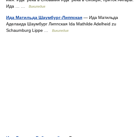
Ида … …
Википедия
Ида Матильда Шаумбург-Липпская
— Ида Матильда
Аделаида Шаумбург Липпская Ida Mathilde Adelheid zu
Schaumburg Lippe …
Википедия