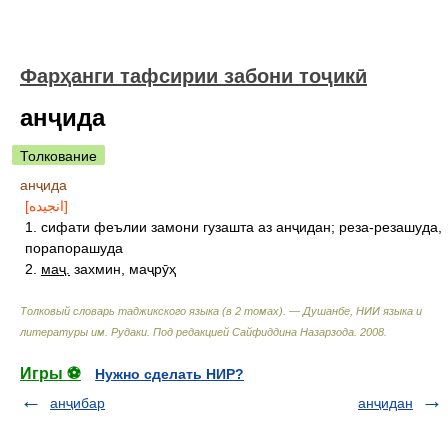
Фарҳанги тафсирии забони тоҷикӣ
анҷида
Толкование
анҷида
[انجيده]
1. сифати феълии замони гузашта аз анҷидан; реза-резашуда,
порапорашуда
2.
маҷ.
захмин, маҷрӯҳ
Толковый словарь таджикского языка (в 2 томах). — Душанбе, НИИ языка и
литературы им. Рудаки
.
Под редакцией Сайфиддина Назарзода
.
2008
.
Игры ⚽
Нужно сделать НИР?
анҷибар
анҷидан