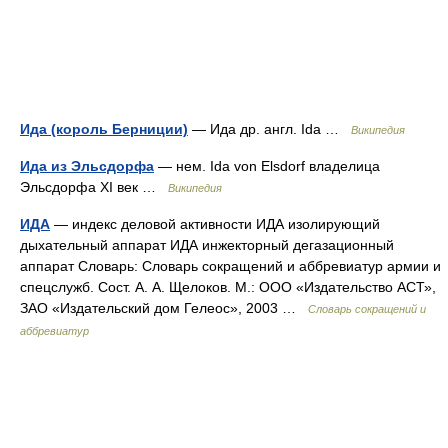
Ида (король Берниции)
— Ида др. англ. Ida …
Википедия
Ида из Эльсдорфа
— нем. Ida von Elsdorf владелица
Эльсдорфа XI век …
Википедия
ИДА
— индекс деловой активности ИДА изолирующий
дыхательный аппарат ИДА инжекторный дегазационный
аппарат Словарь: Словарь сокращений и аббревиатур армии и
спецслужб. Сост. А. А. Щелоков. М.: ООО «Издательство АСТ»,
ЗАО «Издательский дом Гелеос», 2003 …
Словарь сокращений и
аббревиатур